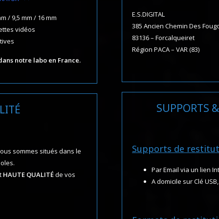
E.S.DIGITAL
mm / 9,5 mm / 16 mm
385 Ancien Chemin Des Foug
ettes vidéos
83136 – Forcalqueiret
tives
Région PACA – VAR (83)
dans notre labo en France.
SUPPORTS &
LITÉ
Supports de restitu
 nous sommes situés dans le
noles.
Par Email via un lien In
rt
HAUTE QUALITÉ
de vos
A domicile sur Clé US
.