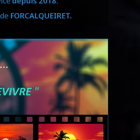
vice
depuis 2018
.
 de
FORCALQUEIRET.