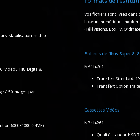
Formats de restitut
Vos fichiers sont livrés dans
lecteurs numériques modern
(Télévisions, Box TV, Ordinat
s, stabilisation, netteté,
Bobines de films Super 8,
MP4 h.264
Video8, Hi8, Digital8,
Transfert Standard: 19
Transfert Option Trait
age à 50 images par
Cassettes Vidéos:
MP4 h.264
ution 6000×4000 (24MP).
Qualité standard: SD 