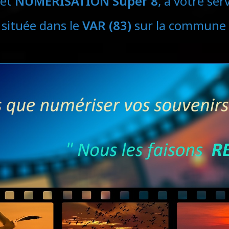
et
NUMÉRISATION Super 8
, à votre ser
 située dans le
VAR (83)
sur la commune