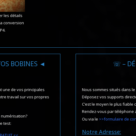
r les détails
 la conversion
P4.
VOS BOBINES ◄
☏ – DÉ
t une de vos principales
Nous sommes situés dans le VA
re travail sur vos propres
Déposez vos supports direct
C’est le moyen le plus fiable 
Rendez-vous par téléphone
 numérisation?
Ou via le
>>formulaire de co
 test:
Notre Adresse:
RATUIT <<