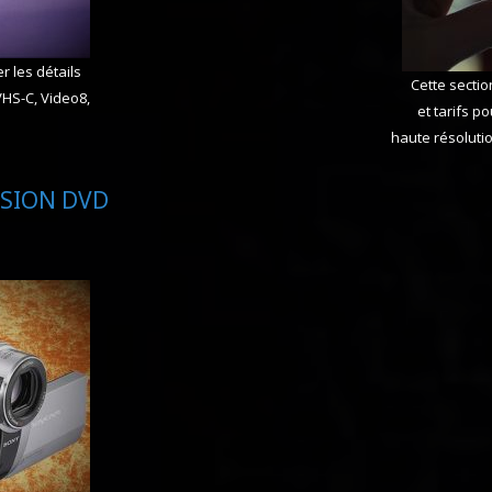
r les détails
Cette sectio
VHS-C, Video8,
et tarifs p
haute résoluti
SION DVD