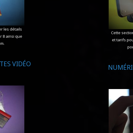
r les détails
Cette sectio
r 8 ainsi que
et tarifs p
mm.
pou
TES VIDÉO
NUMÉRI