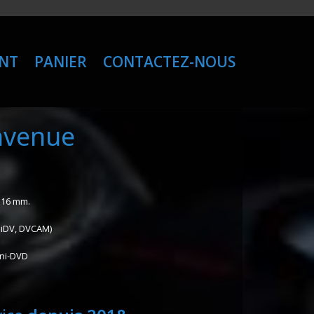
ENT
PANIER
CONTACTEZ-NOUS
envenue
 16 mm.
iniDV, DVCAM)
ini-DVD