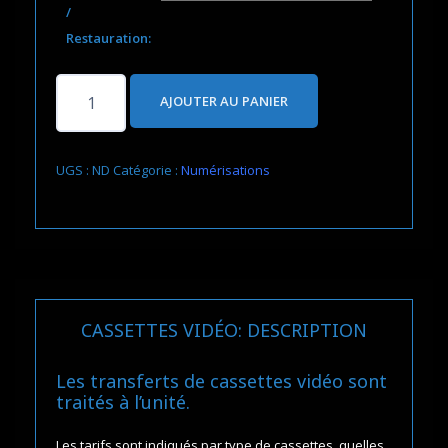
/
Restauration:
quantité
AJOUTER AU PANIER
de
Transfert
de
UGS :
ND
Catégorie :
Numérisations
cassettes
vidéo
CASSETTES VIDÉO: DESCRIPTION
Les transferts de cassettes vidéo sont
traités à l’unité.
Les tarifs sont indiqués par type de cassettes, quelles