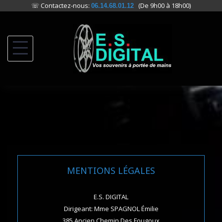
☏ Contactez-nous:
(De 9h00 à 18h00)
06.14.68.01.12
Skip
to
content
MENTIONS LÉGALES
E.S. DIGITAL
Dirigeant: Mme SPAGNOL Émilie
385 Ancien Chemin Des Fougoux