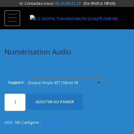
☏ Contactez-nous:
(De 9h00 à 18h00)
06.14.68.01.12
Skip
to
content
Numérisation Audio
Support:
quantité
AJOUTER AU PANIER
de
Numérisation
Audio
UGS :
ND
Catégorie :
Numérisations