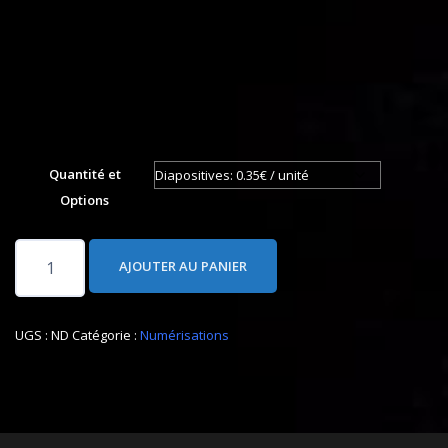
Quantité et
Options
quantité
AJOUTER AU PANIER
de
Numérisation
de
UGS :
ND
Catégorie :
Numérisations
diapositives