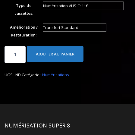
Type de
cassettes:
Amélioration /
Restauration:
quantité
AJOUTER AU PANIER
de
Transfert
de
UGS :
ND
Catégorie :
Numérisations
cassettes
vidéo
NUMÉRISATION SUPER 8